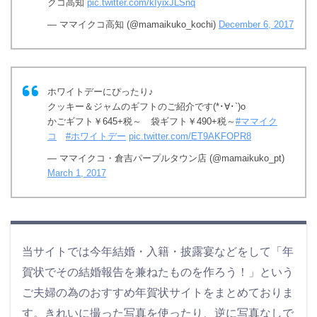
クコ高知
pic.twitter.com/kIyixJLSnq
— ママイクコ高知 (@mamaikuko_kochi)
December 6, 2017
ホワイトデーにぴったり♪
クッキー＆ジャムのギフトのご紹介です(*･∀･`)o
かごギフト￥645+税～ 袋ギフト￥490+税～
#ママイク
コ
#ホワイトデー
pic.twitter.com/ET9AKFOPR8
— ママイクコ・倉吉パープルタウン店 (@mamaikuko_pt)
March 1, 2017
当サイトでは今年結婚・入籍・披露宴などをして「年
賀状でその結婚報告を兼ねたものを作ろう！」という
ご夫婦の為のおすすめ年賀状サイトをまとめておりま
す。きれいに撮った写真を使ったり、逆に写真なしで