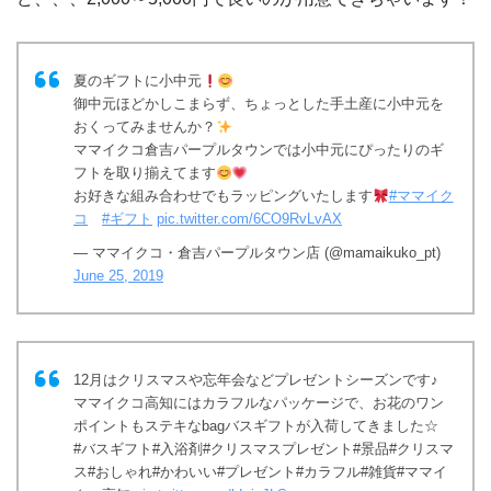
夏のギフトに小中元
御中元ほどかしこまらず、ちょっとした手土産に小中元を
おくってみませんか？
ママイクコ倉吉パープルタウンでは小中元にぴったりのギ
フトを取り揃えてます
お好きな組み合わせでもラッピングいたします
#ママイク
コ
#ギフト
pic.twitter.com/6CO9RvLvAX
— ママイクコ・倉吉パープルタウン店 (@mamaikuko_pt)
June 25, 2019
12月はクリスマスや忘年会などプレゼントシーズンです♪
ママイクコ高知にはカラフルなパッケージで、お花のワン
ポイントもステキなbagバスギフトが入荷してきました☆
#バスギフト#入浴剤#クリスマスプレゼント#景品#クリスマ
ス#おしゃれ#かわいい#プレゼント#カラフル#雑貨#ママイ